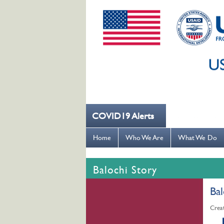
COVID19 Alerts
--- کُہنی میں کھانسیۓ کورونا کو روکنے میں مدد کریں ---
Home
Who We Are
What We Do
Balochi Story
Bal
Crea