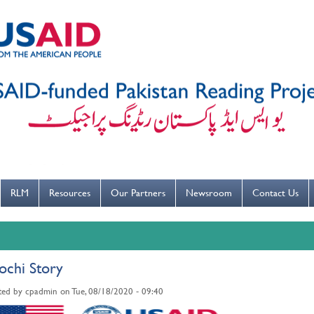
---ہاتھ بار بار دھوییں کورونا کو روکنے میں مدد کریں----
RLM
Resources
Our Partners
Newsroom
Contact Us
ochi Story
ted by
cpadmin
on
Tue, 08/18/2020 - 09:40